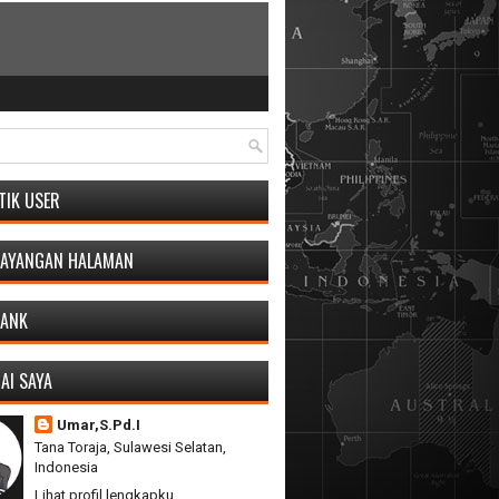
TIK USER
TAYANGAN HALAMAN
RANK
AI SAYA
Umar,S.Pd.I
Tana Toraja, Sulawesi Selatan,
Indonesia
Lihat profil lengkapku