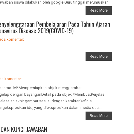
 jawaban siswa dilakukan oleh google Guru tinggal merumuskan...
Read More
nyelenggaraan Pembelajaran Pada Tahun Ajaran
onavirus Disease 2019(COVID-19)
ada komentar:
Read More
da komentar:
mbar model*Mempersiapkan objek menggambar
elap dengan bayanganDetail pada objek *MembuatPerjelas
lesaian akhir gambar sesuai dengan karakterDefinisi
ngekspresikan ide, yang diekspresikan dalam media dua...
Read More
7 DAN KUNCI JAWABAN