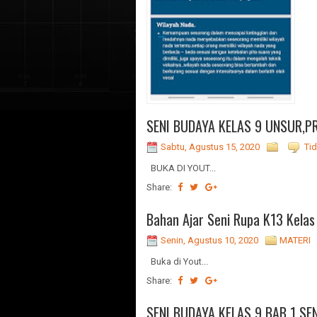
SENI BUDAYA KELAS 9 UNSUR,PR
Sabtu, Agustus 15, 2020
Ti
BUKA DI YOUT...
Share:
Bahan Ajar Seni Rupa K13 Kelas
Senin, Agustus 10, 2020
MATERI
Buka di Yout...
Share:
SENI BUDAYA KELAS 9 BAB 1 SEN