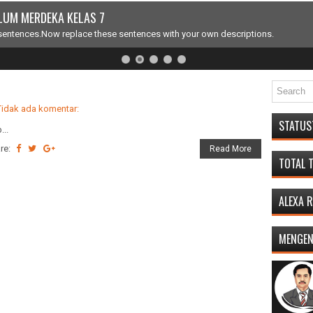
N BULAN JULI-DESEMBER
 sentences.Now replace these sentences with your own descriptions.
Tidak ada komentar:
STATUS
...
re:
Read More
TOTAL 
ALEXA 
MENGEN