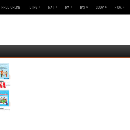
»
»
»
»
»
»
PPDB ONLINE
B.ING
MAT
IPA
IPS
SBDP
PJOK