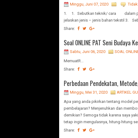
Minggu, Juni 07, 2020
Tidak
1. 1. Sebutkan teknik/ cara dalam p
jelaskan jenis – jenis bahan tekstil 3. 
Share:
Soal 0NLINE PAT Seni Budaya Ke
Sabtu, Juni 06, 2020
SOAL ONLIN
MemuatR...
Share:
Perbedaan Pendekatan, Metode,S
Minggu, Mei 31, 2020
ARTIKEL G
Apa yang anda pikirkan tentang model p
pembelajaran? Menjenuhkan dan membosan
demikian? Semoga tidak karena saya yakin
tetap ingin mengulasnya, hitung-hitung s
Share: