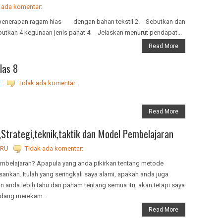
 ada komentar:
enerapan ragam hias dengan bahan tekstil 2. Sebutkan dan
Sebutkan 4 kegunaan jenis pahat 4. Jelaskan menurut pendapat...
Read More
las 8
E
Tidak ada komentar:
Read More
trategi,teknik,taktik dan Model Pembelajaran
URU
Tidak ada komentar:
embelajaran? Apapula yang anda pikirkan tentang metode
kan. Itulah yang seringkali saya alami, apakah anda juga
 anda lebih tahu dan paham tentang semua itu, akan tetapi saya
edang merekam...
Read More