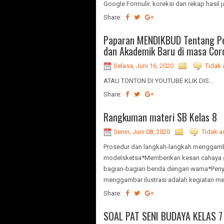
Google Formulir. koreksi dan rekap hasil
Share:
Paparan MENDIKBUD Tentang Pe
dan Akademik Baru di masa Cor
Selasa, Juni 16, 2020
Tidak 
ATAU TONTON DI YOUTUBE KLIK DIS...
Share:
Rangkuman materi SB Kelas 8
Senin, Juni 08, 2020
Tidak a
Prosedur dan langkah-langkah mengga
modelsketsa*Memberikan kesan cahaya g
bagian-bagian benda dengan warna*Penye
menggambar ilustrasi adalah kegiatan me
Share:
SOAL PAT SENI BUDAYA KELAS 