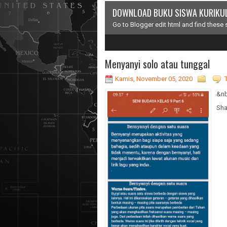
TUTORIAL MEMBUAT PERENCANAA
Go to Blogger edit html and find these
1
2
3
4
5
Menyanyi solo atau tunggal
Kamis, November 05, 2020
&nb
Sha