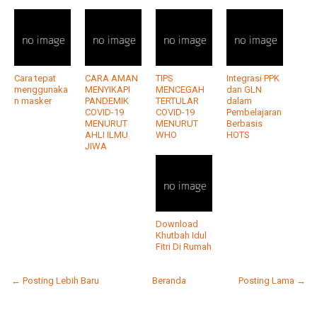
Cara tepat
CARA AMAN
TIPS
Integrasi PPK
menggunaka
MENYIKAPI
MENCEGAH
dan GLN
n masker
PANDEMIK
TERTULAR
dalam
COVID-19
COVID-19
Pembelajaran
MENURUT
MENURUT
Berbasis
AHLI ILMU
WHO
HOTS
JIWA
Download
Khutbah Idul
Fitri Di Rumah
← Posting Lebih Baru
Beranda
Posting Lama →